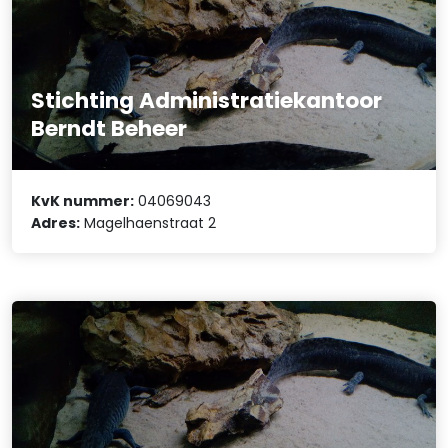
Stichting Administratiekantoor
Berndt Beheer
KvK nummer:
04069043
Adres:
Magelhaenstraat 2