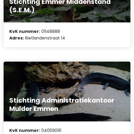
Stichting Emmer Middenstand
(S.E.M.)
KvK nummer:
01148888
Adres:
Rietlandenstraat 14
Stichting Administratiekantoor
Mulder Emmen
KvK nummer:
04059091