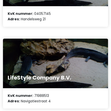
KvK nummer:
04057145
Adres:
Handelsweg 21
LifeStyle Company B.V.
KvK nummer:
71988513
Adres:
Navigatiestraat 4