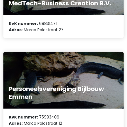
MedTech-Business Creation B.V.
KvK nummer:
68831471
Adres:
Marco Polostraat 27
Personeelsvereniging Bijlbouw
Emmen
KvK nummer:
75993406
Adres:
Marco Polostraat 12