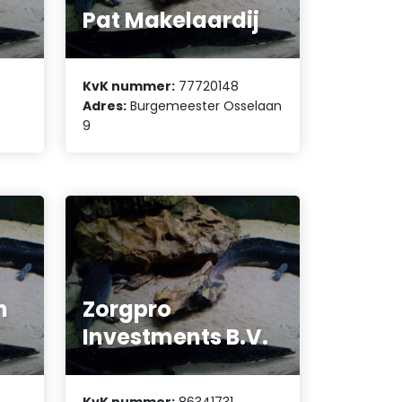
Pat Makelaardij
KvK nummer:
77720148
Adres:
Burgemeester Osselaan
9
n
Zorgpro
Investments B.V.
KvK nummer:
86341731