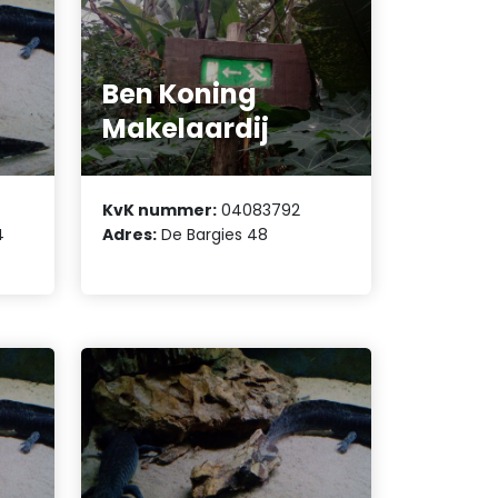
Ben Koning
Makelaardij
KvK nummer:
04083792
4
Adres:
De Bargies 48