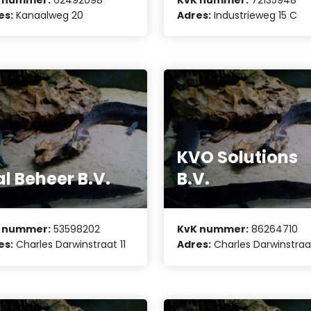
es:
Kanaalweg 20
Adres:
Industrieweg 15 C
KVO Solutions
al Beheer B.V.
B.V.
 nummer:
53598202
KvK nummer:
86264710
es:
Charles Darwinstraat 11
Adres:
Charles Darwinstraat