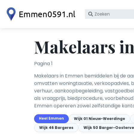
Zoek
op
bedrijfsnaam
of
Makelaars i
KvK
nummer
Pagina 1
Makelaars in Emmen bemiddelen bij de aa
omvatten woningtaxatie, verkoopadvies, be
verhuur, aankoopbegeleiding, vastgoedbe
als vraagprijs, biedprocedure, voorbehoud
Emmen opereren zowel zelfstandige kantor
Heel Emmen
Wijk 01 Nieuw-Weerdinge
Wijk 46 Bargeres
Wijk 50 Barger-Oosterve