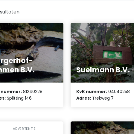
sultaten
rgerhof-
men B.V.
Suelmann B.V.
 nummer:
81240228
KvK nummer:
04040258
es:
Splitting 146
Adres:
Trekweg 7
ADVERTENTIE