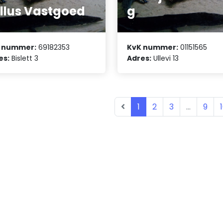
llus Vastgoed
g
 nummer:
69182353
KvK nummer:
01151565
es:
Bislett 3
Adres:
Ullevi 13
1
2
3
...
9