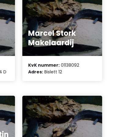
Marcel Stork
Makelaardij
KvK nummer:
01138092
4 D
Adres:
Bislett 12
tin