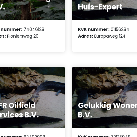
V.
Huis-Expert
 nummer:
74046128
KvK nummer:
01156284
es:
Pioniersweg 20
Adres:
Europaweg 124
R Oilfield
Gelukkig Wone
rvices B.V.
B.V.
 nummer:
62492098
KvK nummer:
72135948