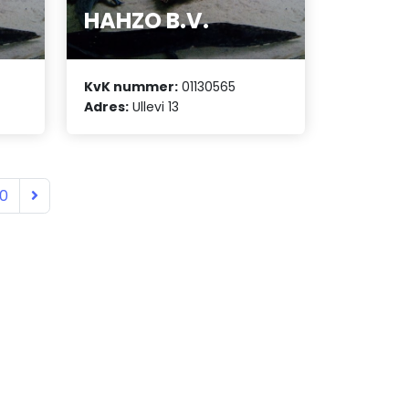
HAHZO B.V.
KvK nummer:
01130565
Adres:
Ullevi 13
10