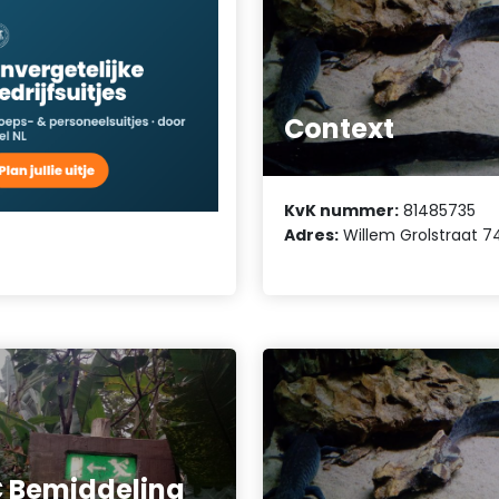
Context
KvK nummer:
81485735
Adres:
Willem Grolstraat 7
 Bemiddeling