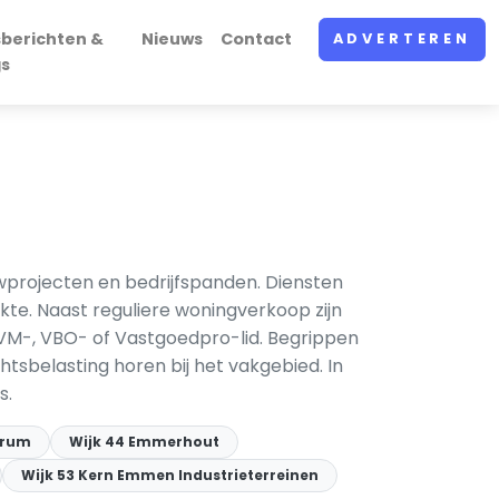
sberichten &
Nieuws
Contact
ADVERTEREN
gs
projecten en bedrijfspanden. Diensten
te. Naast reguliere woningverkoop zijn
VM-, VBO- of Vastgoedpro-lid. Begrippen
tsbelasting horen bij het vakgebied. In
s.
trum
Wijk 44 Emmerhout
Wijk 53 Kern Emmen Industrieterreinen