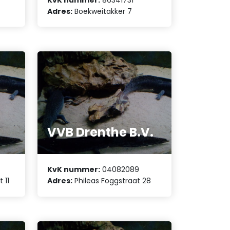
Adres:
Boekweitakker 7
VVB Drenthe B.V.
KvK nummer:
04082089
 11
Adres:
Phileas Foggstraat 28