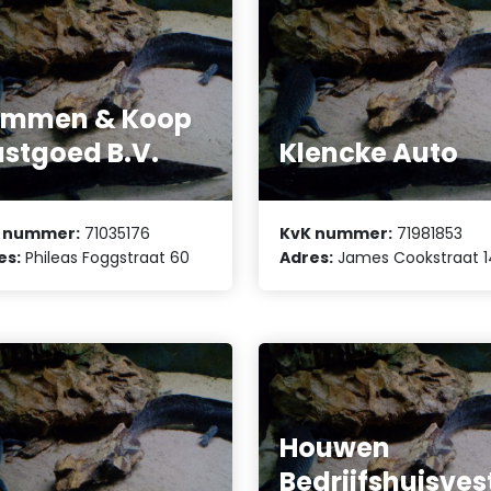
emmen & Koop
stgoed B.V.
Klencke Auto
 nummer:
71035176
KvK nummer:
71981853
es:
Phileas Foggstraat 60
Adres:
James Cookstraat 1
Houwen
Bedrijfshuisves