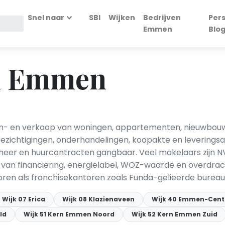
Snel naar
SBI
Wijken
Bedrijven
Per
Emmen
Blo
n Emmen
n- en verkoop van woningen, appartementen, nieuwbouw
zichtigingen, onderhandelingen, koopakte en leveringsak
heer en huurcontracten gangbaar. Veel makelaars zijn N
 van financiering, energielabel, WOZ-waarde en overdrach
en als franchisekantoren zoals Funda-gelieerde bureau
Wijk 07 Erica
Wijk 08 Klazienaveen
Wijk 40 Emmen-Cen
ld
Wijk 51 Kern Emmen Noord
Wijk 52 Kern Emmen Zuid