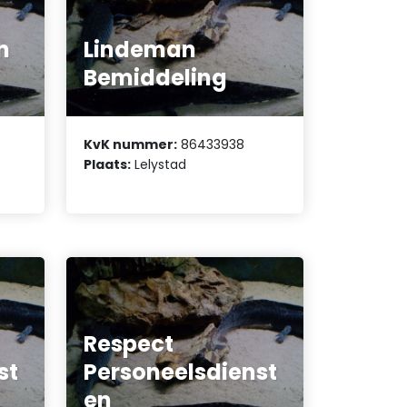
n
Lindeman
Bemiddeling
KvK nummer:
86433938
Plaats:
Lelystad
Respect
st
Personeelsdienst
en