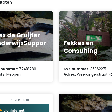
ltaten
ex de Gruijter
derwijsSuppor
Fekkes en
Consulting
 nummer:
77418786
KvK nummer:
85362271
ts:
Meppen
Adres:
Weerdingerstraat 4
ADVERTENTIE