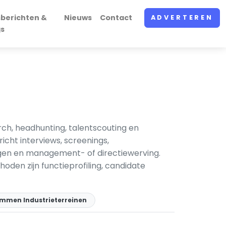
sberichten &
Nieuws
Contact
ADVERTEREN
gs
rch, headhunting, talentscouting en
cht interviews, screenings,
ingen en management- of directiewerving.
oden zijn functieprofiling, candidate
Emmen Industrieterreinen