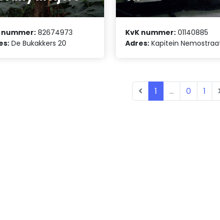
 nummer:
82674973
KvK nummer:
01140885
es:
De Bukakkers 20
Adres:
Kapitein Nemostraa
1
...
0
1