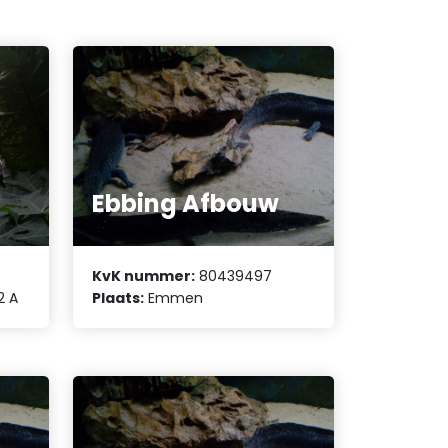
Ebbing Afbouw
KvK nummer:
80439497
2 A
Plaats:
Emmen