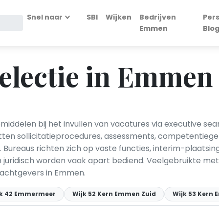
Snel naar
SBI
Wijken
Bedrijven
Per
Emmen
Blo
electie in Emmen
ddelen bij het invullen van vacatures via executive sea
en sollicitatieprocedures, assessments, competentiegeri
 Bureaus richten zich op vaste functies, interim-plaats
en juridisch worden vaak apart bediend. Veelgebruikte meth
achtgevers in Emmen.
jk 42 Emmermeer
Wijk 52 Kern Emmen Zuid
Wijk 53 Kern 