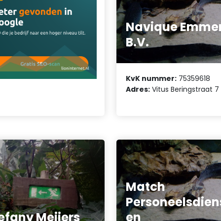
Navique Emme
B.V.
KvK nummer:
75359618
Adres:
Vitus Beringstraat 7
Match
Personeelsdien
efany Meijers
en