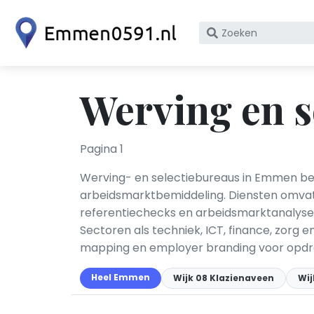
Zoek
op
bedrijfsnaam
of
Werving en s
KvK
nummer
Pagina 1
Werving- en selectiebureaus in Emmen bemi
arbeidsmarktbemiddeling. Diensten omvatt
referentiechecks en arbeidsmarktanalyse.
Sectoren als techniek, ICT, finance, zorg 
mapping en employer branding voor opdr
Heel Emmen
Wijk 08 Klazienaveen
Wi