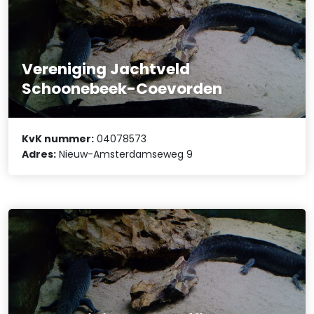
Vereniging Jachtveld
Schoonebeek-Coevorden
KvK nummer:
04078573
Adres:
Nieuw-Amsterdamseweg 9