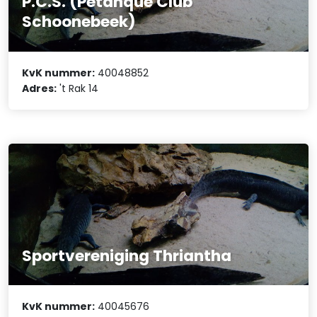
P.C.S. (Petanque Club
Schoonebeek)
KvK nummer:
40048852
Adres:
't Rak 14
Sportvereniging Thriantha
KvK nummer:
40045676