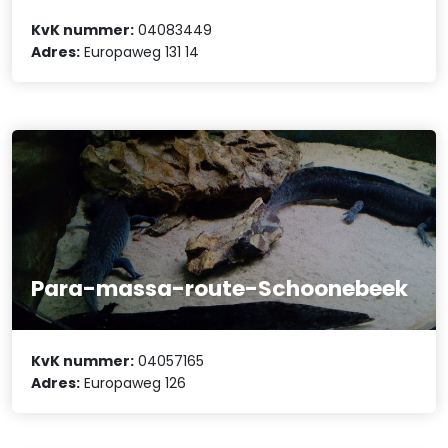
KvK nummer:
04083449
Adres:
Europaweg 131 14
Para-massa-route-Schoonebeek
KvK nummer:
04057165
Adres:
Europaweg 126