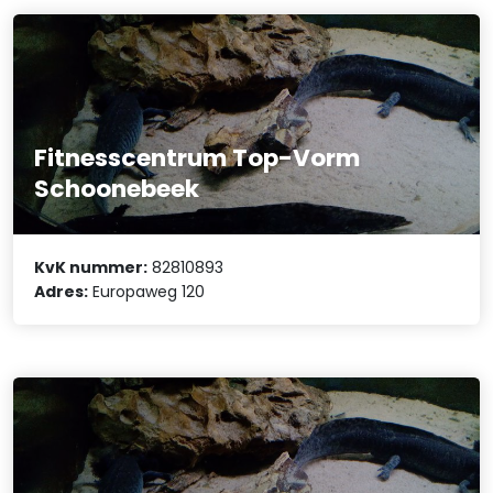
Fitnesscentrum Top-Vorm
Schoonebeek
KvK nummer:
82810893
Adres:
Europaweg 120