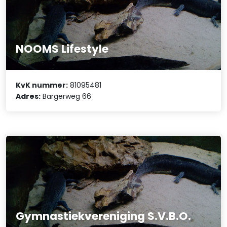
NOOMS Lifestyle
KvK nummer:
81095481
Adres:
Bargerweg 66
Gymnastiekvereniging S.V.B.O.