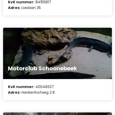
KvK nummer:
84155817
Adres:
Liaslaan 35
Motorclub Schoonebeek
KvK nummer:
40048327
Adres:
Hankenhofweg 2 B