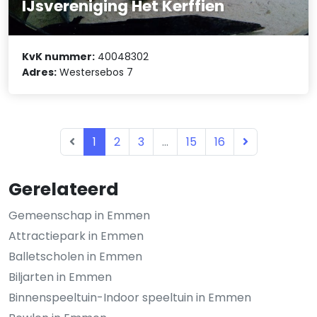
IJsvereniging Het Kerffien
KvK nummer:
40048302
Adres:
Westersebos 7
1
2
3
...
15
16
Gerelateerd
Gemeenschap in Emmen
Attractiepark in Emmen
Balletscholen in Emmen
Biljarten in Emmen
Binnenspeeltuin-Indoor speeltuin in Emmen