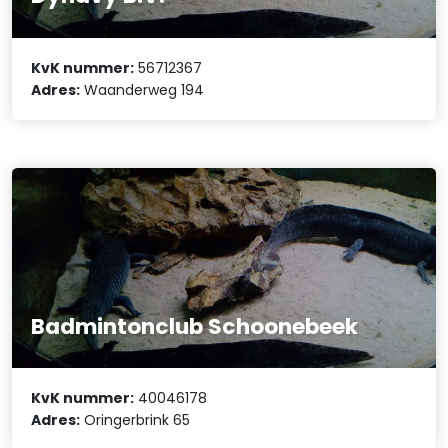
KvK nummer:
56712367
Adres:
Waanderweg 194
Badmintonclub Schoonebeek
KvK nummer:
40046178
Adres:
Oringerbrink 65