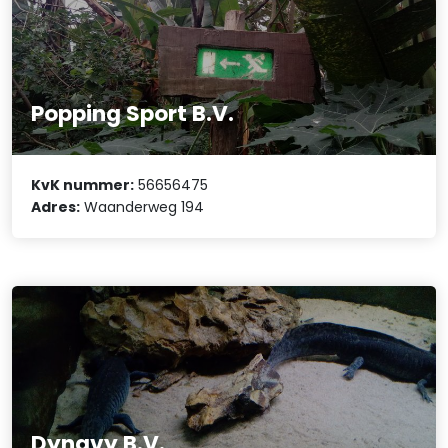
Popping Sport B.V.
KvK nummer:
56656475
Adres:
Waanderweg 194
Dynavy B.V.