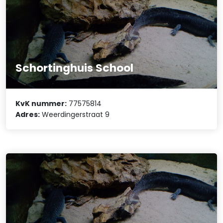
Schortinghuis School
KvK nummer:
77575814
Adres:
Weerdingerstraat 9