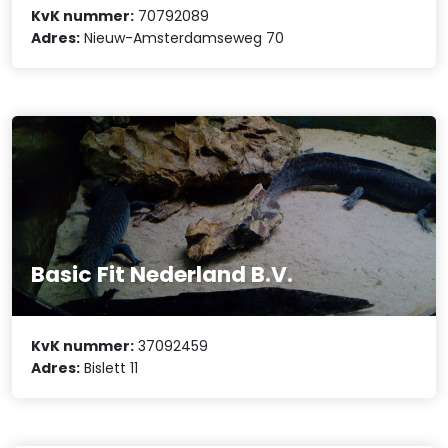
KvK nummer:
70792089
Adres:
Nieuw-Amsterdamseweg 70
Basic Fit Nederland B.V.
KvK nummer:
37092459
Adres:
Bislett 11