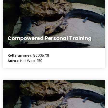
Compowered Personal Training
KvK nummer:
86005731
Adres:
Het Waal 250