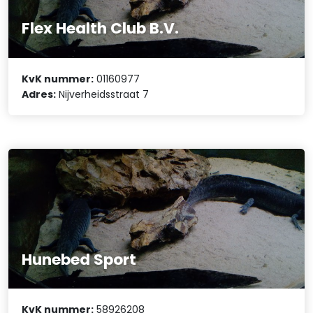
Flex Health Club B.V.
KvK nummer:
01160977
Adres:
Nijverheidsstraat 7
Hunebed Sport
KvK nummer:
58926208