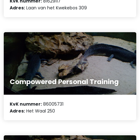
KvK nummer:
81629117
Adres:
Laan van het Kwekebos 309
Compowered Personal Training
KvK nummer:
86005731
Adres:
Het Waal 250