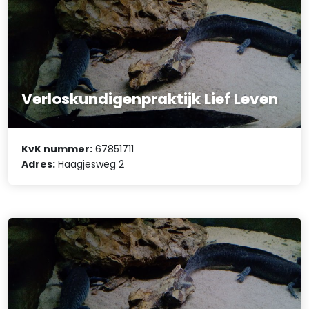
Verloskundigenpraktijk Lief Leven
KvK nummer:
67851711
Adres:
Haagjesweg 2