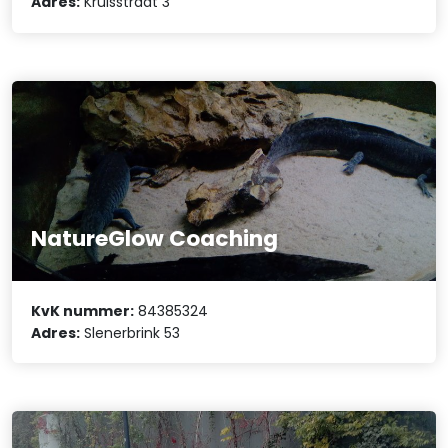
Adres:
Kruisstraat 3
NatureGlow Coaching
KvK nummer:
84385324
Adres:
Slenerbrink 53