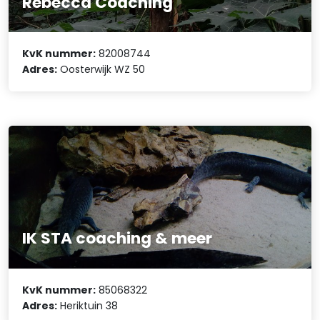
Rebecca Coaching
KvK nummer:
82008744
Adres:
Oosterwijk WZ 50
IK STA coaching & meer
KvK nummer:
85068322
Adres:
Heriktuin 38