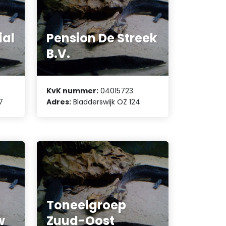
ial
Pension De Streek
B.V.
KvK nummer:
04015723
7
Adres:
Bladderswijk OZ 124
Toneelgroep
w
Zuud-Oost