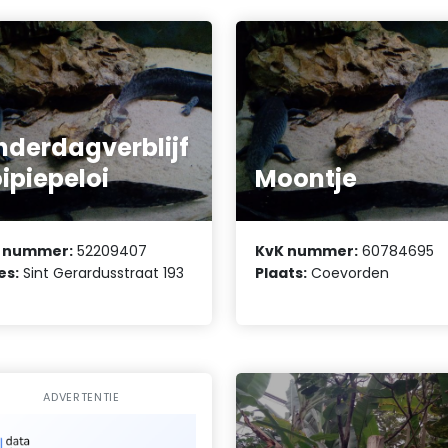
nderdagverblijf
ipiepeloi
Moontje
 nummer:
52209407
KvK nummer:
60784695
es:
Sint Gerardusstraat 193
Plaats:
Coevorden
ADVERTENTIE