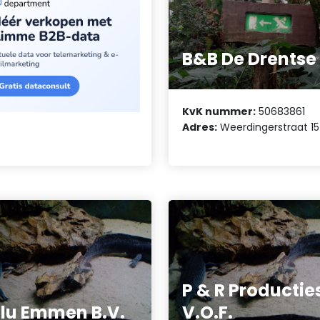
B&B De Drentse
KvK nummer:
50683861
Adres:
Weerdingerstraat 1
P & R Productie
lu Emmen B.V.
V.O.F.