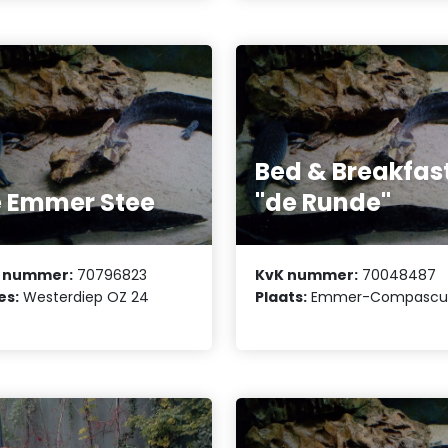
Bed & Breakfas
 Emmer Stee
"de Runde"
 nummer:
70796823
KvK nummer:
70048487
es:
Westerdiep OZ 24
Plaats:
Emmer-Compasc