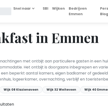
Snel naar
SBI
Wijken
Bedrijven
Per
Emmen
Blo
akfast in Emmen
chtingen met ontbijt aan particuliere gasten in een hui
ccommodatie. Het ontbijt is doorgaans inbegrepen en varie
jn een beperkt aantal kamers, eigen badkamer of gedeeld
enhuis, logeerkamer, overnachting, verblijf en toeristenbe
Wijk 08 Klazienaveen
Wijk 32 Weiteveen
Wijk 40 Emm
ultaten