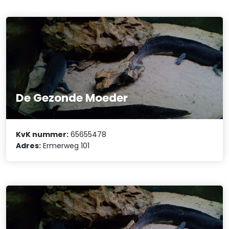
De Gezonde Moeder
KvK nummer:
65655478
Adres:
Ermerweg 101