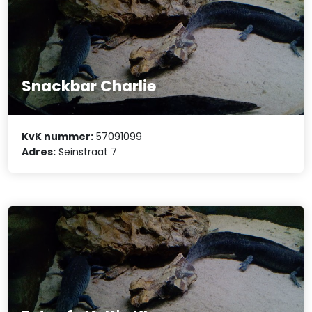
Snackbar Charlie
KvK nummer:
57091099
Adres:
Seinstraat 7