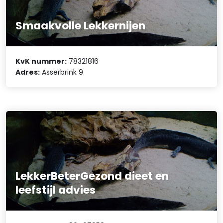
Smaakvolle Lekkernijen
KvK nummer:
78321816
Adres:
Asserbrink 9
LekkerBeterGezond dieet en
leefstijl advies