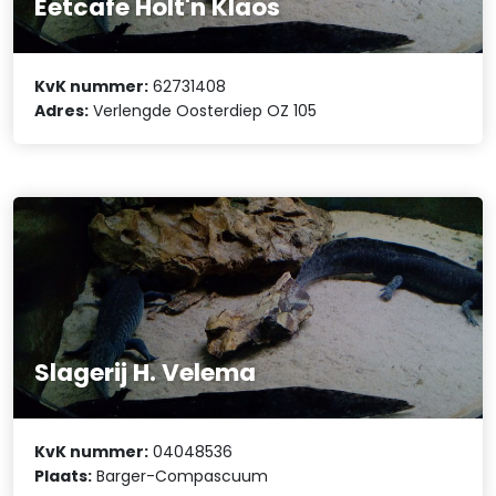
Eetcafe Holt'n Klaos
KvK nummer:
62731408
Adres:
Verlengde Oosterdiep OZ 105
Slagerij H. Velema
KvK nummer:
04048536
Plaats:
Barger-Compascuum