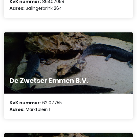
KvK nummer:
86407058
Adres:
Balingerbrink 264
De Zwetser Emmen B.V.
KvK nummer:
62107755
Adres:
Marktplein 1