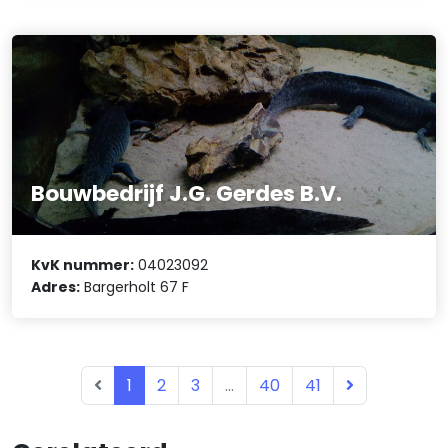
Bouwbedrijf J.G. Gerdes B.V.
KvK nummer:
04023092
Adres:
Bargerholt 67 F
1
2
3
...
40
41