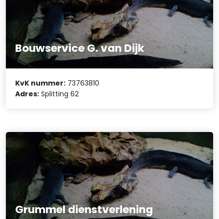
Bouwservice G. van Dijk
KvK nummer:
73763810
Adres:
Splitting 62
Grummel dienstverlening