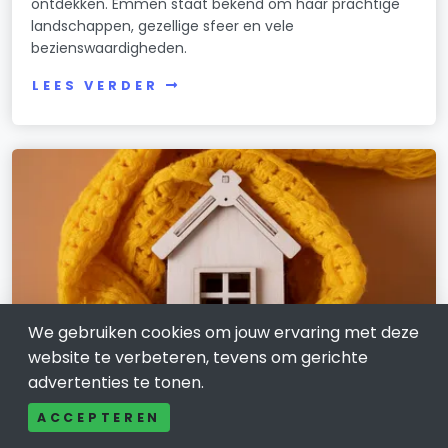
ontdekken. Emmen staat bekend om haar prachtige
landschappen, gezellige sfeer en vele
bezienswaardigheden.
LEES VERDER
We gebruiken cookies om jouw ervaring met deze
website te verbeteren, tevens om gerichte
advertenties te tonen.
WONEN, HUIS EN TUIN
ACCEPTEREN
Duurzaam wonen in Emmen? Kies