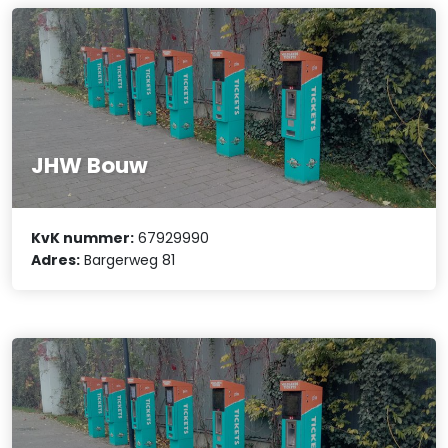
JHW Bouw
KvK nummer:
67929990
Adres:
Bargerweg 81