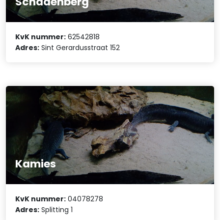
Schadenberg
KvK nummer:
62542818
Adres:
Sint Gerardusstraat 152
Kamies
KvK nummer:
04078278
Adres:
Splitting 1