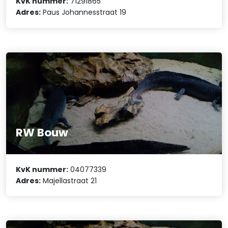
KvK nummer:
71291865
Adres:
Paus Johannesstraat 19
RW Bouw
KvK nummer:
04077339
Adres:
Majellastraat 21