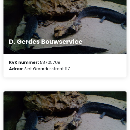
D. Gerdes Bouwservice
KvK nummer:
58705708
Adres:
Sint Gerardusstraat 117