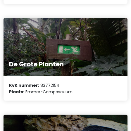
De Grote Planten
KvK nummer:
83772154
Plaats:
Emmer-Compascuum