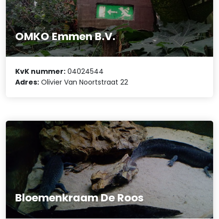
OMKO Emmen B.V.
KvK nummer:
04024544
Adres:
Olivier Van Noortstraat 22
Bloemenkraam De Roos