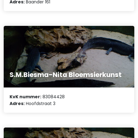
Adres:
Baander 161
S.M.Biesma-Nita Bloemsierkunst
KvK nummer:
83084428
Adres:
Hoofdstraat 3