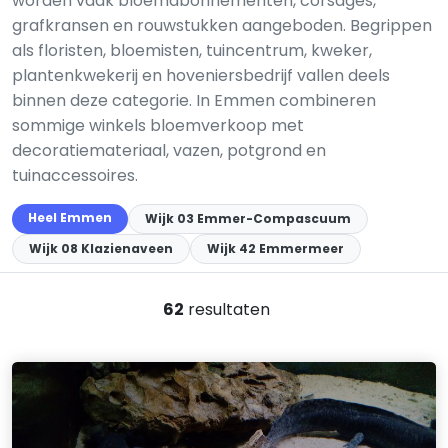
worden vaak bloemabonnementen, corsages,
grafkransen en rouwstukken aangeboden. Begrippen
als floristen, bloemisten, tuincentrum, kweker,
plantenkwekerij en hoveniersbedrijf vallen deels
binnen deze categorie. In Emmen combineren
sommige winkels bloemverkoop met
decoratiemateriaal, vazen, potgrond en
tuinaccessoires.
Heel Emmen
Wijk 03 Emmer-Compascuum
Wijk 08 Klazienaveen
Wijk 42 Emmermeer
62
resultaten