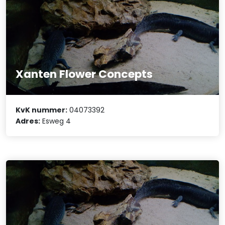
Xanten Flower Concepts
KvK nummer:
04073392
Adres:
Esweg 4