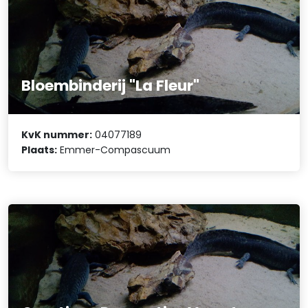
Bloembinderij "La Fleur"
KvK nummer:
04077189
Plaats:
Emmer-Compascuum