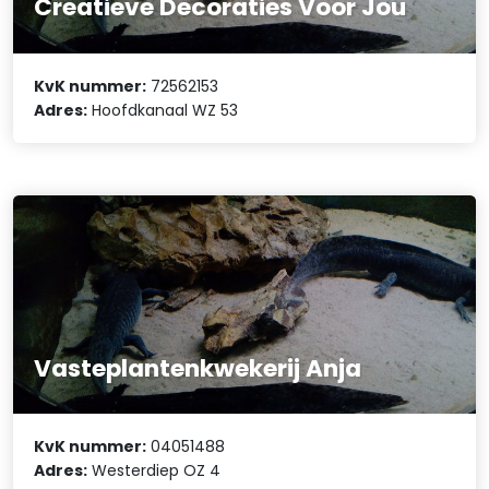
Creatieve Decoraties Voor Jou
KvK nummer:
72562153
Adres:
Hoofdkanaal WZ 53
Vasteplantenkwekerij Anja
KvK nummer:
04051488
Adres:
Westerdiep OZ 4