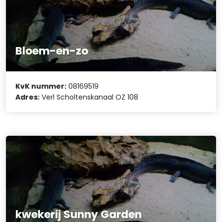
Bloem-en-zo
KvK nummer:
08169519
Adres:
Verl Scholtenskanaal OZ 108
kwekerij Sunny Garden