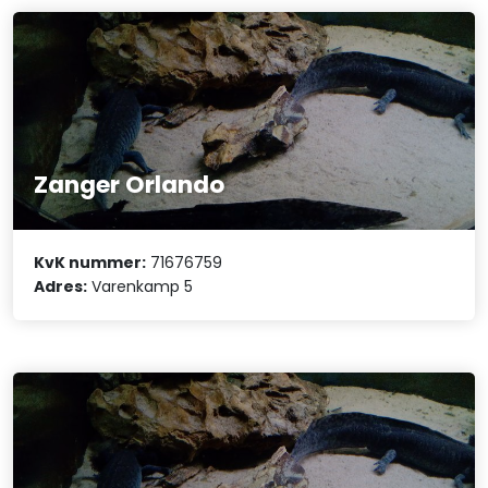
Zanger Orlando
KvK nummer:
71676759
Adres:
Varenkamp 5