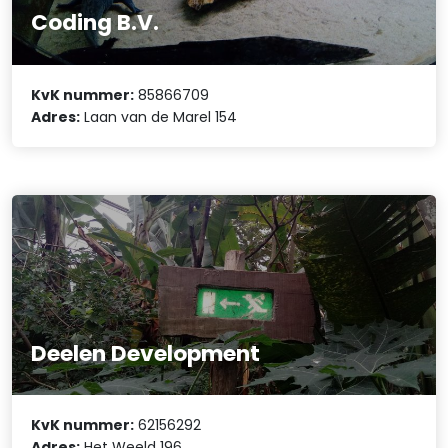
Coding B.V.
KvK nummer:
85866709
Adres:
Laan van de Marel 154
Deelen Development
KvK nummer:
62156292
Adres:
Het Weeld 196