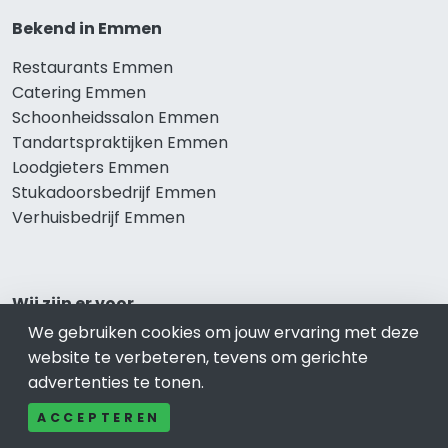
Bekend in Emmen
Restaurants Emmen
Catering Emmen
Schoonheidssalon Emmen
Tandartspraktijken Emmen
Loodgieters Emmen
Stukadoorsbedrijf Emmen
Verhuisbedrijf Emmen
Wij zijn er voor
We gebruiken cookies om jouw ervaring met deze
Winkelen Emmen
website te verbeteren, tevens om gerichte
Meubel-Woonwinkel Emmen
advertenties te tonen.
Appartementen- en Kamerverhuur Emmen
Camping Emmen
ACCEPTEREN
Overnachten Emmen