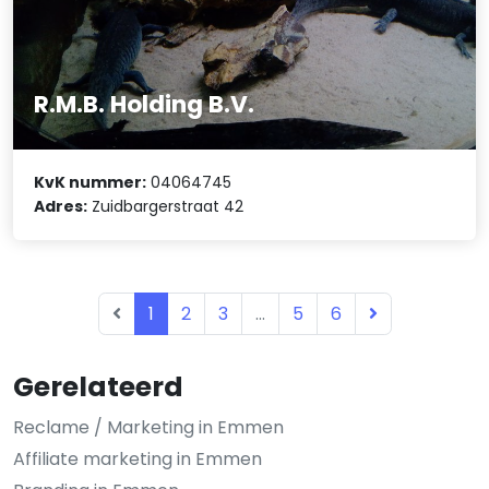
R.M.B. Holding B.V.
KvK nummer:
04064745
Adres:
Zuidbargerstraat 42
1
2
3
...
5
6
Gerelateerd
Reclame / Marketing in Emmen
Affiliate marketing in Emmen