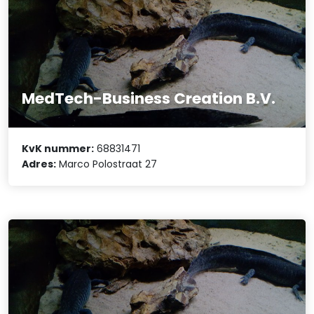
MedTech-Business Creation B.V.
KvK nummer:
68831471
Adres:
Marco Polostraat 27