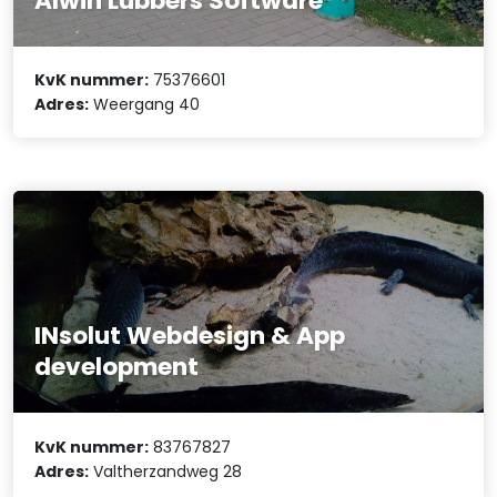
Alwin Lubbers Software
KvK nummer:
75376601
Adres:
Weergang 40
INsolut Webdesign & App
development
KvK nummer:
83767827
Adres:
Valtherzandweg 28