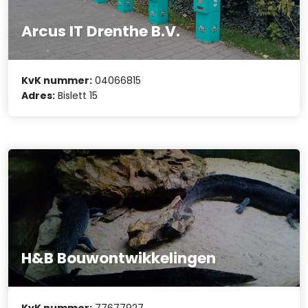
Arcus IT Drenthe B.V.
KvK nummer:
04066815
Adres:
Bislett 15
H&B Bouwontwikkelingen
KvK nummer:
77677927