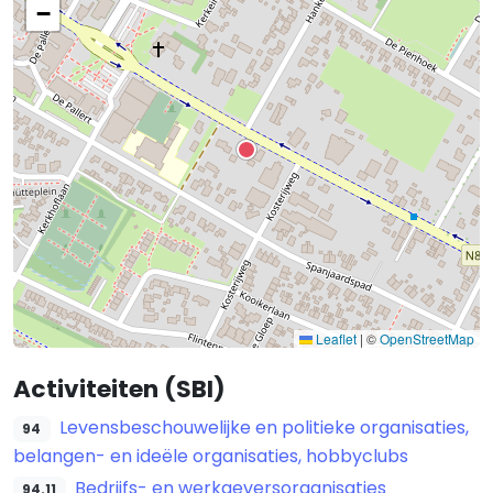
−
Leaflet
|
©
OpenStreetMap
Activiteiten (SBI)
Levensbeschouwelijke en politieke organisaties,
94
belangen- en ideële organisaties, hobbyclubs
Bedrijfs- en werkgeversorganisaties
94.11