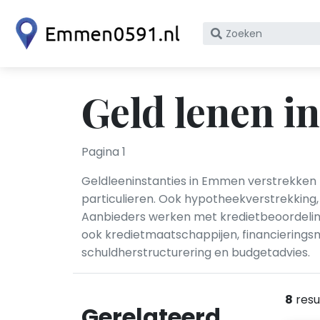
Zoek
op
bedrijfsnaam
of
Geld lenen 
KvK
nummer
Pagina 1
Geldleeninstanties in Emmen verstrekken pe
particulieren. Ook hypotheekverstrekking,
Aanbieders werken met kredietbeoordeling
ook kredietmaatschappijen, financierings
schuldherstructurering en budgetadvies.
8
resu
Gerelateerd