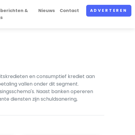
sberichten &
Nieuws
Contact
ADVERTEREN
gs
litskredieten en consumptief krediet aan
etaling vallen onder dit segment.
ossingsschema's. Naast banken opereren
te diensten zijn schuldsanering,