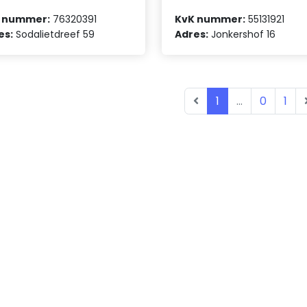
 nummer:
76320391
KvK nummer:
55131921
es:
Sodalietdreef 59
Adres:
Jonkershof 16
1
...
0
1