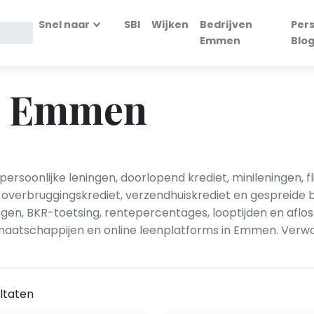
Snel naar
SBI
Wijken
Bedrijven
Per
Emmen
Blo
in Emmen
rsoonlijke leningen, doorlopend krediet, minileningen, f
 overbruggingskrediet, verzendhuiskrediet en gespreide b
en, BKR-toetsing, rentepercentages, looptijden en afl
maatschappijen en online leenplatforms in Emmen. Verwan
ltaten