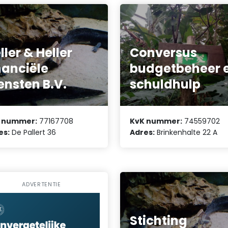
ller & Heller
Conversus
nanciële
budgetbeheer 
ensten B.V.
schuldhulp
 nummer:
77167708
KvK nummer:
74559702
es:
De Pallert 36
Adres:
Brinkenhalte 22 A
ADVERTENTIE
Stichting