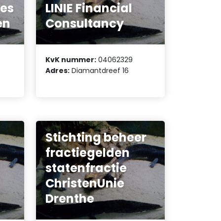
es
LINIE Financial
en
Consultancy
KvK nummer:
04062329
Adres:
Diamantdreef 16
Stichting beheer
fractiegelden
statenfractie
ChristenUnie
Drenthe