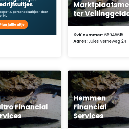
Marktplaatsme
ter Veilinggeld
KvK nummer:
66945615
Adres:
Jules Verneweg 24
Hemmen
ltro Financial
Financial
rvices
Services