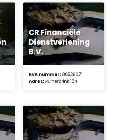
CR Financiële
en
Dienstverlening
B.V.
KvK nummer:
86538071
Adres:
Ruinerbrink 104