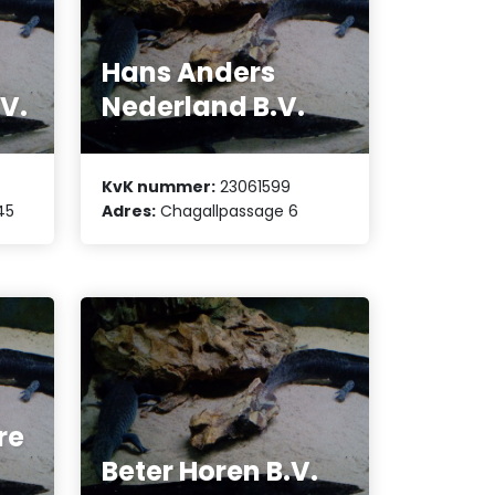
Hans Anders
.V.
Nederland B.V.
KvK nummer:
23061599
45
Adres:
Chagallpassage 6
re
Beter Horen B.V.