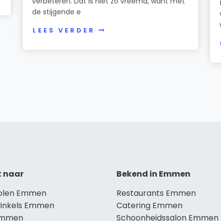
verbeteren. Dat is niet zo vreemd, want met
de stijgende e
LEES VERDER
t naar
Bekend in Emmen
holen Emmen
Restaurants Emmen
winkels Emmen
Catering Emmen
Emmen
Schoonheidssalon Emmen