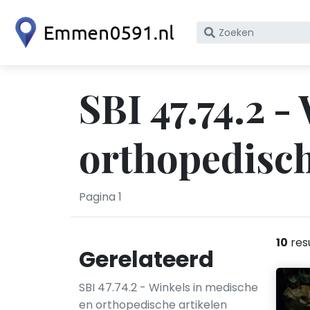
Zoek
op
bedrijfsnaam
of
SBI 47.74.2 -
KvK
nummer
orthopedisc
Pagina 1
10
res
Gerelateerd
SBI 47.74.2 - Winkels in medische
en orthopedische artikelen