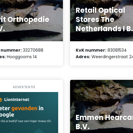
Retail Optical
vit Orthopedie
Stores The
V.
Netherlands I B
 nummer:
33270688
KvK nummer:
83081534
es:
Hooggoorns 14
Adres:
Weerdingerstraat 2
ADVERTENTIE
Emmen Hearca
B.V.