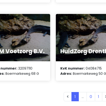
M Voetzorg B.V.
HuidZorg Drent
 nummer:
32097110
KvK nummer:
04084715
es:
Boermarkeweg 68 G
Adres:
Boermarkeweg 50 
1
...
0
1