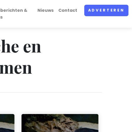
sberichten &
Nieuws
Contact
ADVERTEREN
gs
che en
mmen