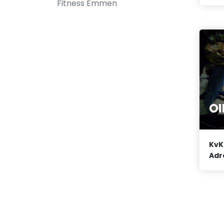
Fitness Emmen
OI
KvK
Adr