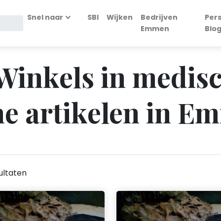
Snel naar
SBI
Wijken
Bedrijven
Per
Emmen
Blo
 Winkels in medis
he artikelen in E
ultaten