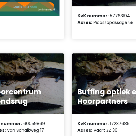
KvK nummer:
57763194
Adres:
Picassopassage 58
oorcentrum
Buffing optiek 
ondsrug
Hoorpartners
 nummer:
60059869
KvK nummer:
17237689
es:
Van Schaikweg 17
Adres:
Vaart ZZ 36