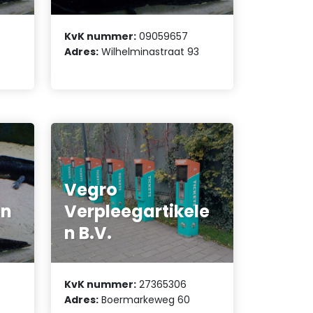
KvK nummer:
09059657
Adres:
Wilhelminastraat 93
Vegro
en
Verpleegartikele
n B.V.
KvK nummer:
27365306
Adres:
Boermarkeweg 60