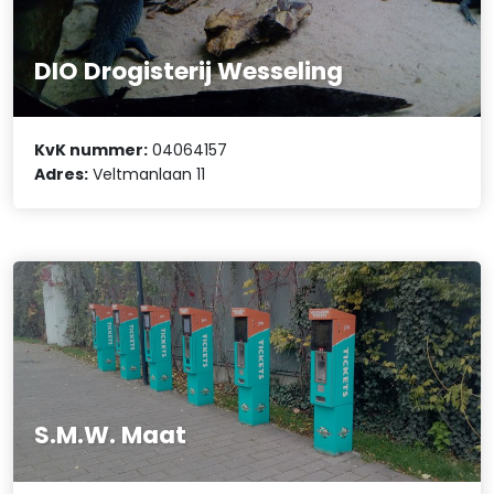
DIO Drogisterij Wesseling
KvK nummer:
04064157
Adres:
Veltmanlaan 11
S.M.W. Maat