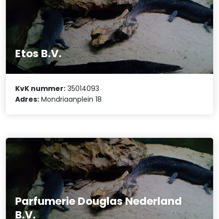
Etos B.V.
KvK nummer:
35014093
Adres:
Mondriaanplein 18
Parfumerie Douglas Nederland
B.V.