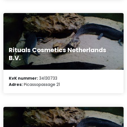
Rituals Cosmetics Netherlands
B.V.
KvK nummer:
34130733
Adres:
Picassopassage 21