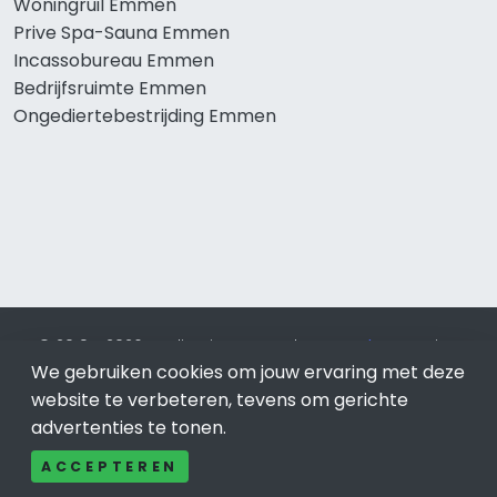
Woningruil Emmen
Prive Spa-Sauna Emmen
Incassobureau Emmen
Bedrijfsruimte Emmen
Ongediertebestrijding Emmen
© 2019 - 2026 Realisatie en SEO door
SEO-bureau
Lion
Internet. Betaal alleen voor bewezen resultaten?
SEO
We gebruiken cookies om jouw ervaring met deze
optimalisatie No Cure No Pay
.
Emmen
is onderdeel van Lion
website te verbeteren, tevens om gerichte
Internet.
advertenties te tonen.
Beeldcredits
ACCEPTEREN