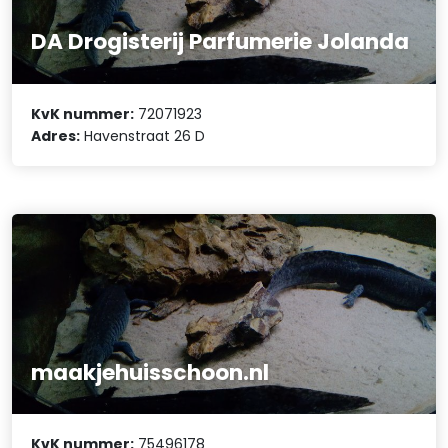
DA Drogisterij Parfumerie Jolanda
KvK nummer:
72071923
Adres:
Havenstraat 26 D
maakjehuisschoon.nl
KvK nummer:
75496178