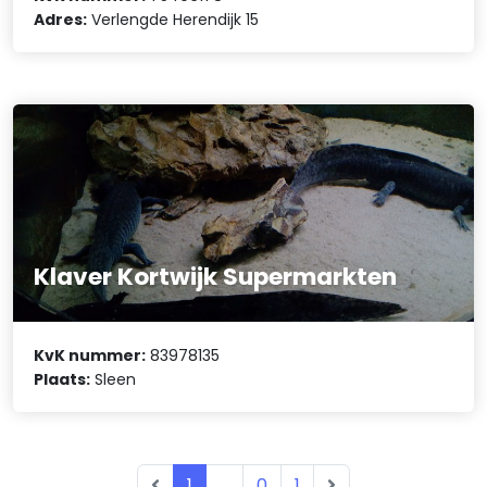
Adres:
Verlengde Herendijk 15
Klaver Kortwijk Supermarkten
KvK nummer:
83978135
Plaats:
Sleen
1
...
0
1