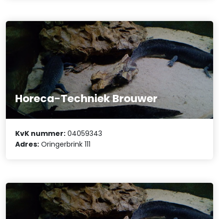
Horeca-Techniek Brouwer
KvK nummer:
04059343
Adres:
Oringerbrink 111