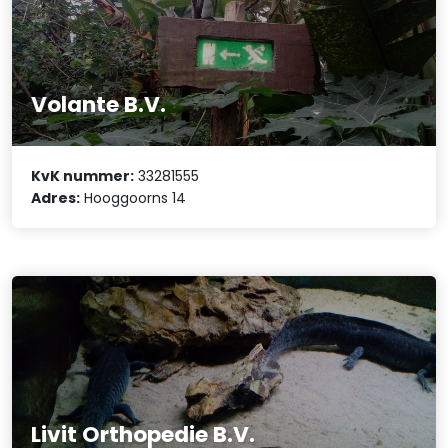
Volante B.V.
KvK nummer:
33281555
Adres:
Hooggoorns 14
Livit Orthopedie B.V.