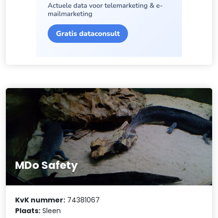
MDo Safety
KvK nummer:
74381067
Plaats:
Sleen