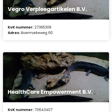
Vegro Verpleegartikelen B.V.
KvK nummer:
27365306
Adres:
Boermarkeweg 60
HealthCare Empowerment B.V.
KvK nummer:
70643407