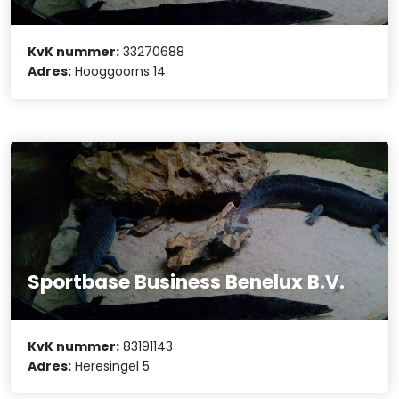
KvK nummer:
33270688
Adres:
Hooggoorns 14
Sportbase Business Benelux B.V.
KvK nummer:
83191143
Adres:
Heresingel 5