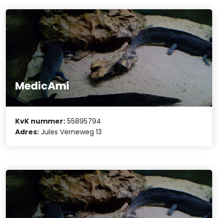
MedicAmi
KvK nummer:
55895794
Adres:
Jules Verneweg 13