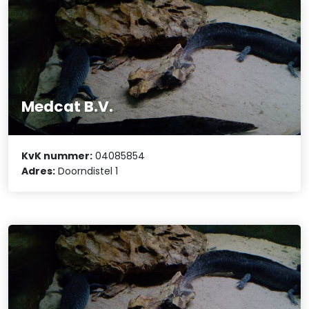
Medcat B.V.
KvK nummer:
04085854
Adres:
Doorndistel 1