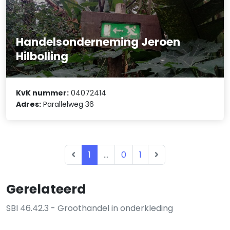
Handelsonderneming Jeroen
Hilbolling
KvK nummer:
04072414
Adres:
Parallelweg 36
1
...
0
1
Gerelateerd
SBI 46.42.3 - Groothandel in onderkleding