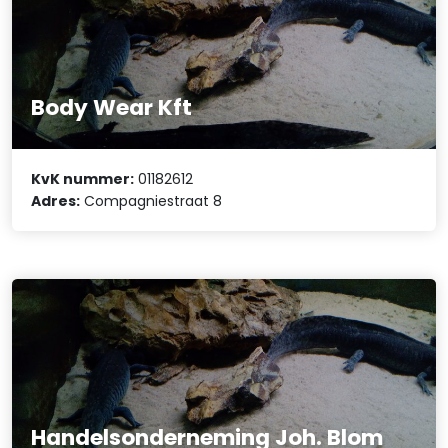
Body Wear Kft
KvK nummer:
01182612
Adres:
Compagniestraat 8
Handelsonderneming Joh. Blom