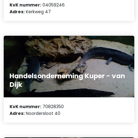
KvK nummer:
04059246
Adres:
Kerkweg 47
Handelsonderneming Kuper - van
Dijk
KvK nummer:
70828350
Adres:
Noordersloot 40