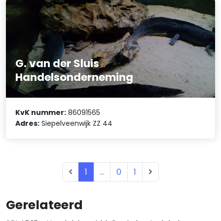
G. van der Sluis
Handelsonderneming
KvK nummer:
86091565
Adres:
Siepelveenwijk ZZ 44
1
...
0
1
Gerelateerd