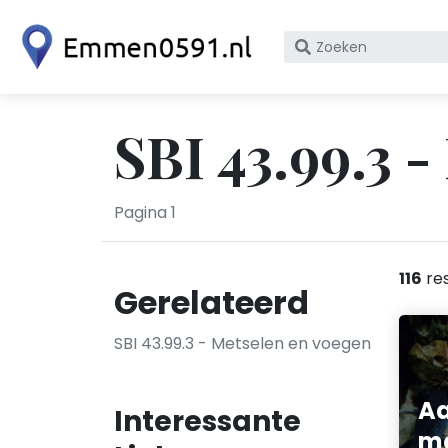
Zoek
op
bedrijfsnaam
of
SBI 43.99.3 
KvK
nummer
Pagina 1
116
res
Gerelateerd
SBI 43.99.3 - Metselen en voegen
A
Interessante
me