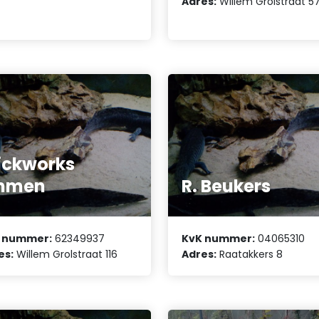
Adres:
Willem Grolstraat 5
ickworks
mmen
R. Beukers
 nummer:
62349937
KvK nummer:
04065310
es:
Willem Grolstraat 116
Adres:
Raatakkers 8