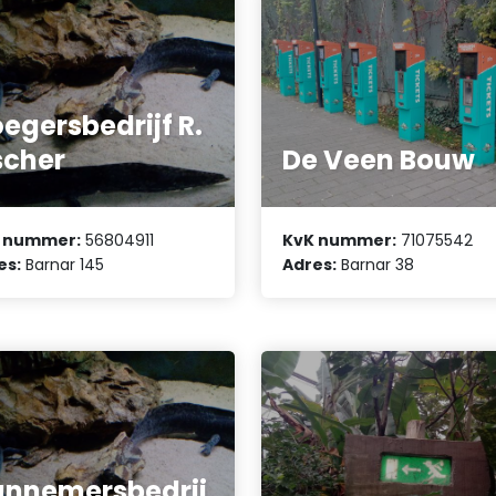
egersbedrijf R.
scher
De Veen Bouw
 nummer:
56804911
KvK nummer:
71075542
es:
Barnar 145
Adres:
Barnar 38
nnemersbedrij