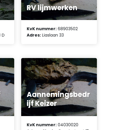
RV lijmwerken
KvK nummer:
68903502
3 D
Adres:
Liaslaan 33
f
Aannemingsbedr
ijf Keizer
KvK nummer:
04030020