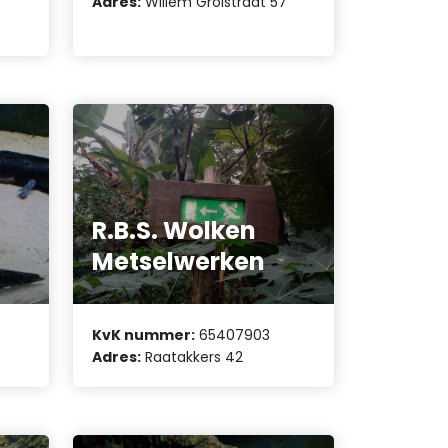
7
Adres:
Willem Grolstraat 57
R.B.S. Wolken
Metselwerken
KvK nummer:
65407903
Adres:
Raatakkers 42