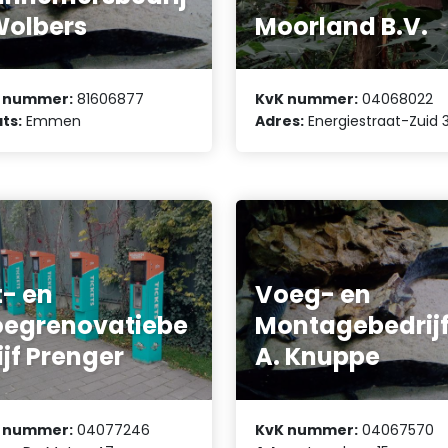
Wolbers
Moorland B.V.
 nummer:
81606877
KvK nummer:
04068022
ts:
Emmen
Adres:
Energiestraat-Zuid 
t- en
Voeg- en
egrenovatiebe
Montagebedrij
ijf Prenger
A. Knuppe
 nummer:
04077246
KvK nummer:
04067570