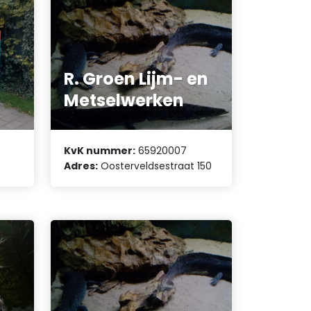
R. Groen Lijm- en
Metselwerken
KvK nummer:
65920007
Adres:
Oosterveldsestraat 150