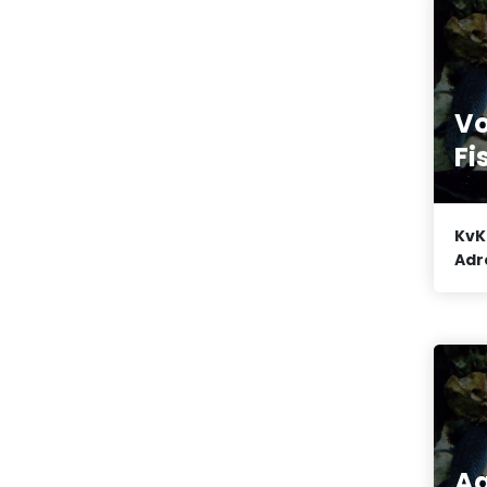
Vo
Fi
KvK
Adr
Aa