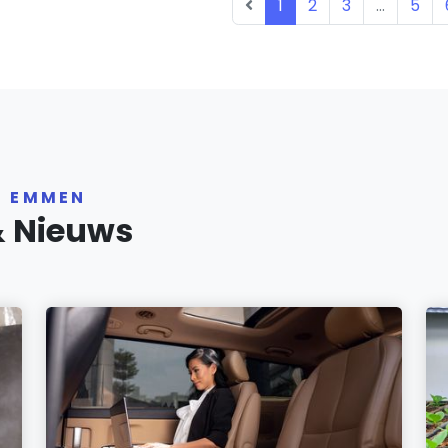
1
2
3
...
5
R EMMEN
& Nieuws