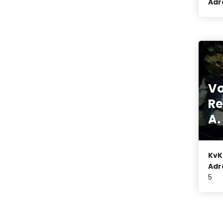
Adr
Vo
Re
A.
KvK
Adr
5