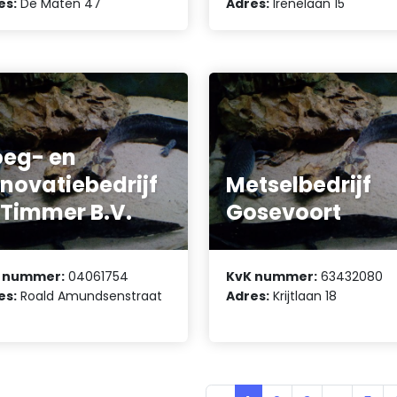
es:
De Maten 47
Adres:
Irenelaan 15
eg- en
novatiebedrijf
Metselbedrijf
 Timmer B.V.
Gosevoort
 nummer:
04061754
KvK nummer:
63432080
es:
Roald Amundsenstraat
Adres:
Krijtlaan 18