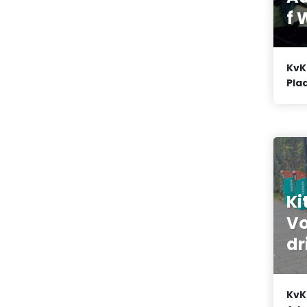
f 
KvK
Plaa
Ki
Vo
dr
KvK