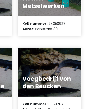
Metselwerken
KvK nummer:
74350927
Adres:
Parkstraat 30
Voegbedrijf von
ie
den Beucken
KvK nummer:
01169767