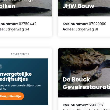
olken
JHW Bouw
 nummer:
62759442
KvK nummer:
67929990
es:
Bargerweg 64
Adres:
Bargerweg 81
ADVERTENTIE
De Beuck
Gevelrestaurat
KvK nummer:
56083521