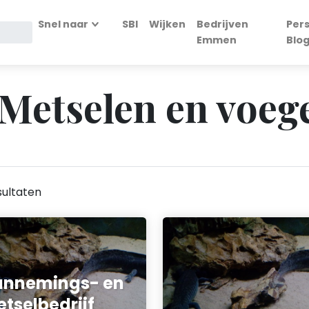
Snel naar
SBI
Wijken
Bedrijven
Per
Emmen
Blo
- Metselen en voe
ultaten
annemings- en
tselbedrijf