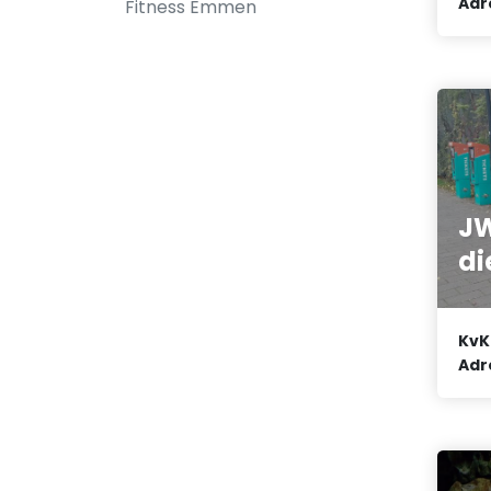
Adr
Fitness Emmen
J
di
KvK
Adr