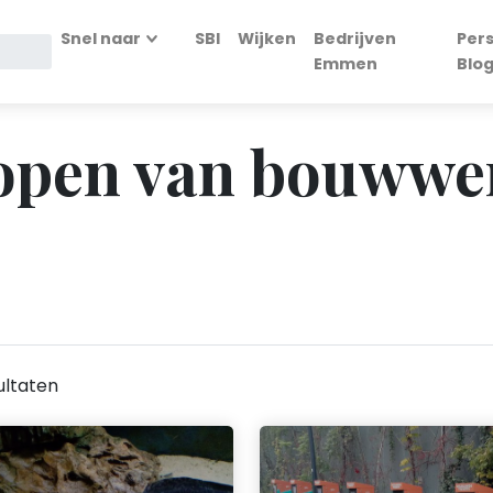
Snel naar
SBI
Wijken
Bedrijven
Per
Emmen
Blo
Slopen van bouwwe
ultaten