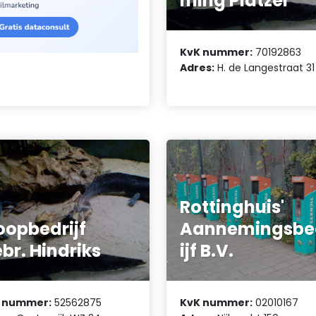
ming Platzer
KvK nummer:
70192863
Adres:
H. de Langestraat 31
Rottinghuis'
oopbedrijf
Aannemingsbe
br. Hindriks
ijf B.V.
 nummer:
52562875
KvK nummer:
02010167