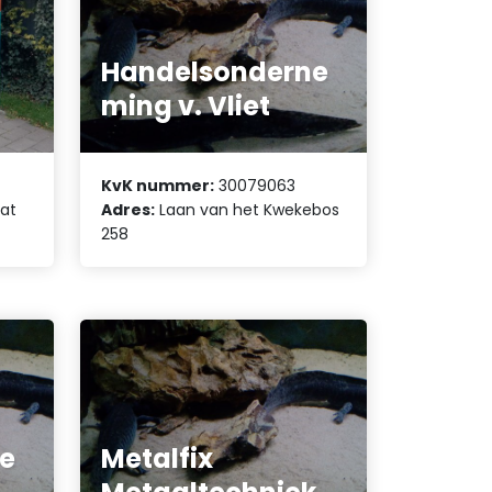
Handelsonderne
ming v. Vliet
KvK nummer:
30079063
aat
Adres:
Laan van het Kwekebos
258
e
Metalfix