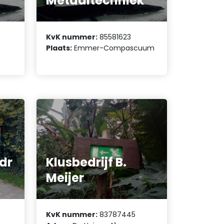
Metaaltechniek
KvK nummer:
85581623
Plaats:
Emmer-Compascuum
dr
Klusbedrijf B.
Meijer
KvK nummer:
83787445