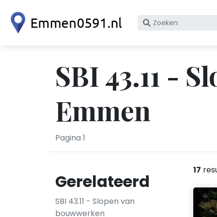
Zoek
op
bedrijfsnaam
of
SBI 43.11 - 
KvK
nummer
Emmen
Pagina 1
17
res
Gerelateerd
SBI 43.11 - Slopen van
bouwwerken