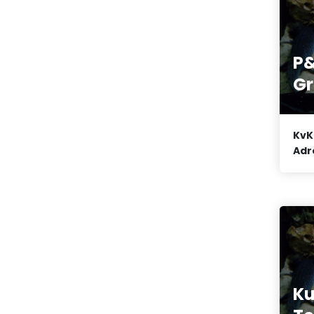
P
Gr
KvK
Adr
Ku