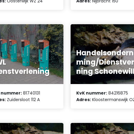
es:
Oosterwijk WZ 24
Adres:
Nijbracht 150
Handelsondern
WL
ming/Dienstver
enstverlening
ning Schonewil
 nummer:
81740131
KvK nummer:
84216875
es:
Zuidersloot 112 A
Adres:
Kloostermanswijk O