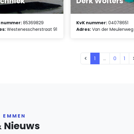
chniek
Derk Wolters
 nummer:
85369829
KvK nummer:
04078651
es:
Westenesscherstraat 91
Adres:
Van der Meulenweg
1
...
0
1
R EMMEN
& Nieuws