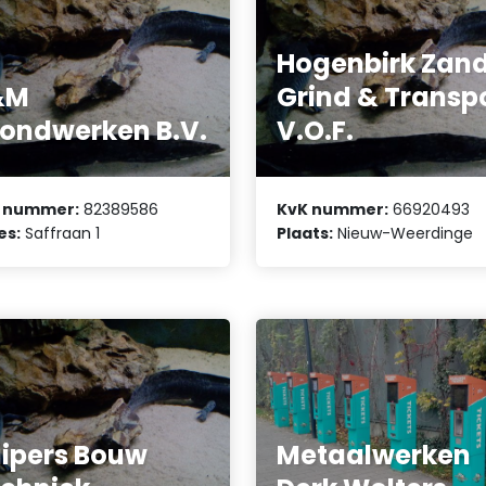
Hogenbirk Zand
&M
Grind & Transp
ondwerken B.V.
V.O.F.
 nummer:
82389586
KvK nummer:
66920493
es:
Saffraan 1
Plaats:
Nieuw-Weerdinge
ipers Bouw
Metaalwerken