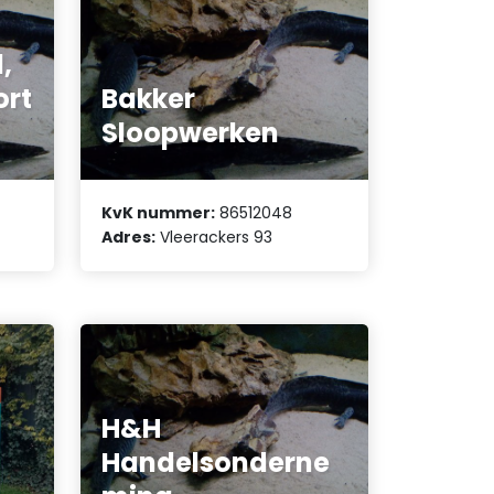
,
ort
Bakker
Sloopwerken
KvK nummer:
86512048
Adres:
Vleerackers 93
H&H
Handelsonderne