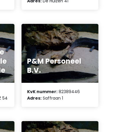
Adres:
De Huizen 41
e
le
P&M Personeel
le
B.V.
KvK nummer:
82389446
Z 54
Adres:
Saffraan 1