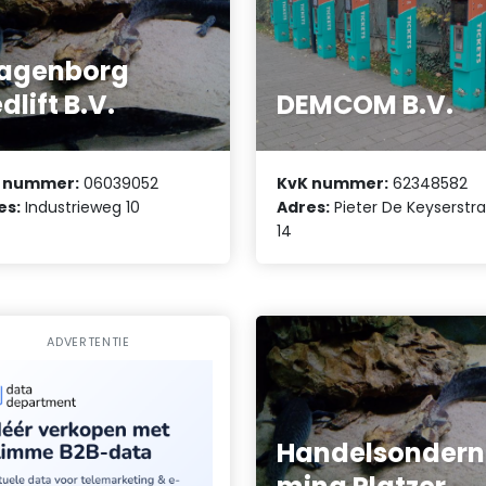
agenborg
dlift B.V.
DEMCOM B.V.
 nummer:
06039052
KvK nummer:
62348582
es:
Industrieweg 10
Adres:
Pieter De Keyserstr
14
ADVERTENTIE
Handelsondern