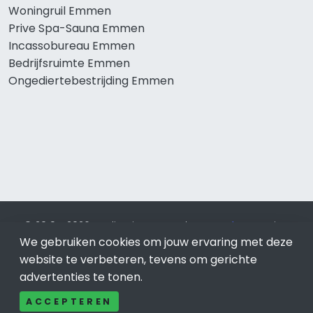
Woningruil Emmen
Prive Spa-Sauna Emmen
Incassobureau Emmen
Bedrijfsruimte Emmen
Ongediertebestrijding Emmen
© 2019 - 2026 Realisatie en SEO door
SEO-bureau
Lion
We gebruiken cookies om jouw ervaring met deze
Internet. Betaal alleen voor bewezen resultaten?
SEO
optimalisatie No Cure No Pay
.
Emmen
is onderdeel van Lion
website te verbeteren, tevens om gerichte
Internet.
advertenties te tonen.
Beeldcredits
ACCEPTEREN