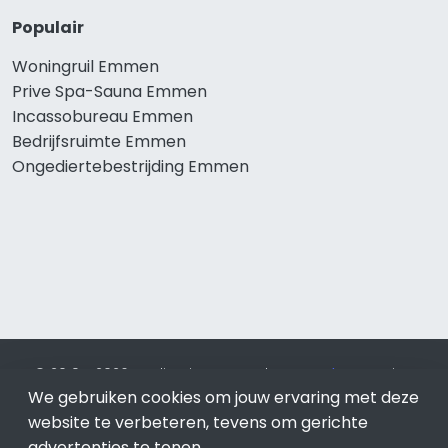
Populair
Woningruil Emmen
Prive Spa-Sauna Emmen
Incassobureau Emmen
Bedrijfsruimte Emmen
Ongediertebestrijding Emmen
© 2019 - 2026 Realisatie en SEO door
SEO-bureau
Lion
We gebruiken cookies om jouw ervaring met deze
Internet. Betaal alleen voor bewezen resultaten?
SEO
optimalisatie No Cure No Pay
.
Emmen
is onderdeel van Lion
website te verbeteren, tevens om gerichte
Internet.
advertenties te tonen.