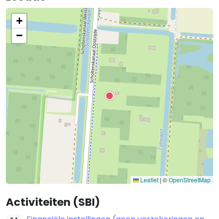
+
−
Leaflet
|
©
OpenStreetMap
Activiteiten (SBI)